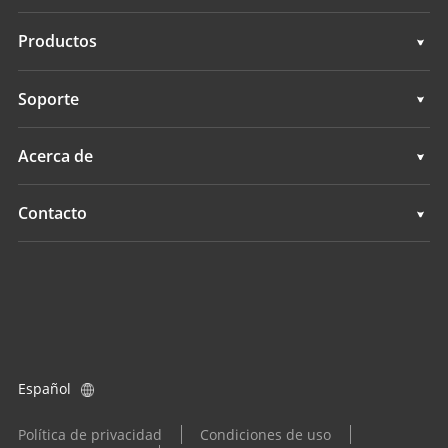
Topografía e ingeniería
Productos
Cartografía móvil 3D
Topografía e ingeniería
Soporte
Levantamientos hidrográficos
Cartografía móvil 3D
Soporte
Acerca de
Monitorización
Levantamientos hidrográficos
Descripción general
Contacto
Servicios de posicionamiento
Monitorización
Noticias
Ubicaciones
Servicios de posicionamiento
Eventos
Buscar un distribuidor
Todos los productos
Consulta de producto
Español
Conviértase en distribuidor
Política de privacidad
Condiciones de uso