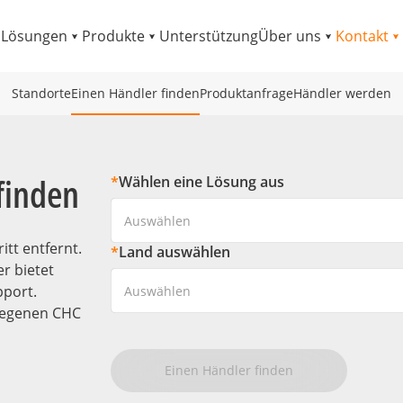
Lösungen
Produkte
Unterstützung
Über uns
Kontakt
Standorte
Einen Händler finden
Produktanfrage
Händler werden
finden
*
Wählen eine Lösung aus
Auswählen
tt entfernt.
*
Land auswählen
r bietet
pport.
Auswählen
elegenen CHC
Einen Händler finden