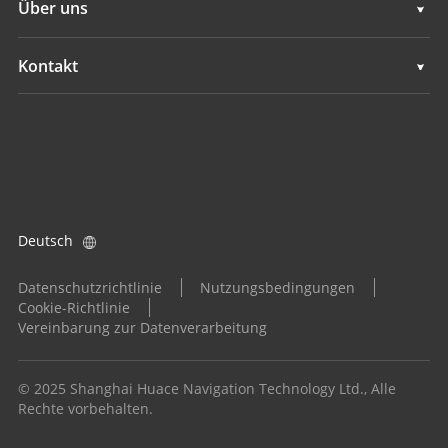
Über uns
Überwachung
Hydrographie
Übersicht
Kontakt
GNSS-Ortungsdienste
Überwachung
Neuigkeiten
Standorte
GNSS-Ortungsdienste
Ereignisse
Einen Händler finden
Alle Produkte
Produktanfrage
Deutsch
Händler werden
Datenschutzrichtlinie
Nutzungsbedingungen
Cookie-Richtlinie
Vereinbarung zur Datenverarbeitung
© 2025 Shanghai Huace Navigation Technology Ltd., Alle
Rechte vorbehalten.