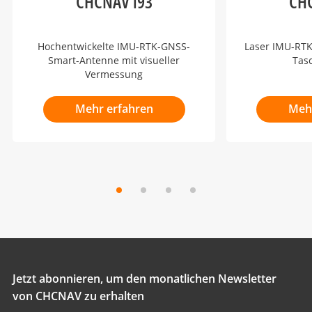
CHCNAV i93
CH
Hochentwickelte IMU-RTK-GNSS-
Laser IMU-RT
Smart-Antenne mit visueller
Tas
Vermessung
Mehr erfahren
Meh
Jetzt abonnieren, um den monatlichen Newsletter
von CHCNAV zu erhalten