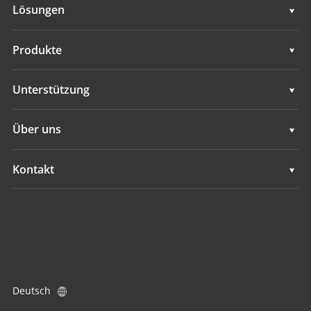
Lösungen
Vermessung und Ingenieurwesen
Produkte
Mobiles 3D-Mapping
Vermessung und Ingenieurwesen
Unterstützung
Hydrographie
Mobiles 3D-Mapping
Unterstützung
Über uns
Überwachung
Hydrographie
Übersicht
Kontakt
GNSS-Ortungsdienste
Überwachung
Neuigkeiten
Standorte
GNSS-Ortungsdienste
Ereignisse
Einen Händler finden
Alle Produkte
Produktanfrage
Deutsch
Händler werden