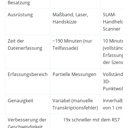
Besatzung
Ausrüstung
Maßband, Laser,
SLAM-
Handskizze
Handheld-
Scanner
Zeit der
~190 Minuten (nur
10 Minuten
Datenerfassung
Teilfassade)
(vollständi
Erfassung
der Szene)
Erfassungsbereich
Partielle Messungen
Vollständig
3D-
Punktwolke
Genauigkeit
Variabel (manuelle
Innerhalb
Transkriptionsfehler)
von 1 cm
Verbesserung der
19x schneller mit dem RS7
Geschwindigkeit