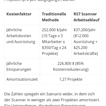
Kostenfaktor
Traditionelle
RS7 Scanner
Methode
Arbeitsablauf
Jährliche
252.000 $/Jahr
$37.200/Jahr
Arbeitskosten
(10 Tage x 3
($12.000
und Ausrüstung
Mitarbeiter x
Ausrüstung +
$350/Tag x 24
$25.200
Projekte)
Arbeitskräfte)
Jährliche
226.800 $ (85%
Einsparungen
Kostenreduzierung)
Amortisationszeit
1,27 Projekte
Die Zahlen spiegeln ein Szenario wider, in dem sich
der Scanner in weniger als zwei Projekten amortisiert.
Für Unternehmen, die mehrere Renovierungs-,