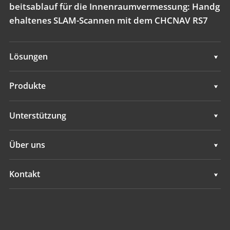
beitsablauf für die Innenraumvermessung: Handg
ehaltenes SLAM-Scannen mit dem CHCNAV RS7
Lösungen
Vermessung und Ingenieurwesen
Produkte
Mobiles 3D-Mapping
Vermessung und Ingenieurwesen
Unterstützung
Hydrographie
Mobiles 3D-Mapping
Unterstützung
Über uns
Überwachung
Hydrographie
Übersicht
Kontakt
GNSS-Ortungsdienste
Überwachung
Neuigkeiten
Standorte
GNSS-Ortungsdienste
Ereignisse
Einen Händler finden