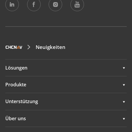
Neuigkeiten
Lösungen
Vermessung und Ingenieurwesen
Produkte
Mobiles 3D-Mapping
Vermessung und Ingenieurwesen
Unterstützung
Hydrographie
Mobiles 3D-Mapping
Unterstützung
Über uns
Überwachung
Hydrographie